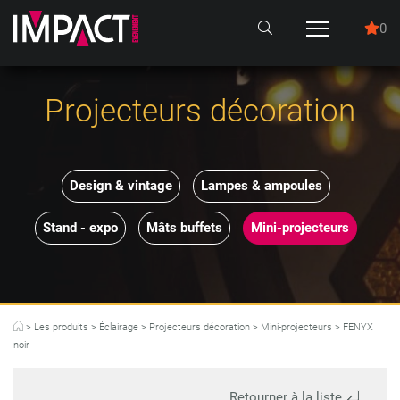
0
Projecteurs décoration
Design & vintage
Lampes & ampoules
Stand - expo
Mâts buffets
Mini-projecteurs
>
Les produits
>
Éclairage
>
Projecteurs décoration
>
Mini-projecteurs
>
FENYX
noir
Retourner à la liste