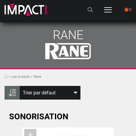
0
RANE
>
Les produits
>
Rane
SONORISATION