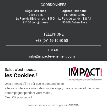
COORDONNÉES
Siège Paris sud :
Agence Paris nord :
1, allée d’Effiat

61, rue du Landy

Le Parc de l’Événement - Bât D

Le Parc du Landy - Bât A4

91160 Longjumeau
93300 Aubervilliers
TÉLÉPHONE
+33 (0)1 69 10 50 50
EMAIL
info@impactevenement.com
Salut c'est nous...
les Cookies !
Suivez-nous sur les réseaux sociaux
On a attendu d'être sûr que le contenu de ce
site vous intéresse avant de vous déranger, mais on aimerait bien vous
accompagner pendant votre visite...
C'est OK pour vous ?
CONDITIONS GÉNÉRALES
MENTIONS LÉGALES
Consentements certifiés par
POLITIQUE DE CONFIDENTIALITÉ
PLAN DU SITE